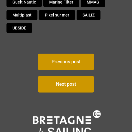
Guelt Nautic
Marine Filter
MMAG
Multiplast
Pixel sur mer
SAILIZ
UBSIDE
Navigation
Previous post
de
l’article
Next post