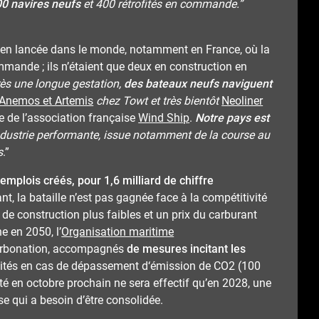
00 navires neufs
et 400 rétrofités en commande.”
ien lancée dans le monde, notamment en France, où la
mmande ; ils n’étaient que deux en construction en
rès une longue gestation,
des bateaux neufs naviguent
Anemos et Artemis
chez Towt et très bientôt
Neoliner
e de l’association française
Wind Ship
.
Notre pays est
ndustrie performante, issue notamment de la course au
s
.”
0 emplois créés, pour 1,6 milliard de chiffre
, la bataille n’est pas gagnée face à la compétitivité
de construction plus faibles et un prix du carburant
e en 2050, l’
Organisation maritime
carbonation, accompagnés
de mesures incitant les
lités en cas de dépassement d‘émission de CO2 (100
oté en octobre prochain ne sera effectif qu’en 2028, une
se qui a besoin d’être consolidée.