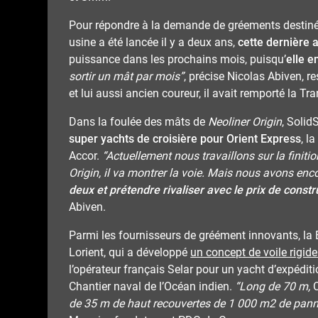
Pour répondre à la demande de gréements destinés 
usine a été lancée il y a deux ans,
cette dernière 
puissance dans les prochains mois, puisqu’
elle 
sortir un mât par mois”
, précise Nicolas Abiven, r
et lui aussi ancien coureur, il avait remporté la 
Dans la foulée des mâts de
Neoliner Origin
, Solid
super yachts de croisière pour Orient Express
, l
Accor.
“Actuellement nous travaillons sur la fini
Origin, il va montrer la voie.
Mais nous avons enco
deux et prétendre rivaliser avec le prix de constr
Abiven.
Parmi les fournisseurs de gréément innovants, l
Lorient, qui a développé
un concept de voile rigide
l’opérateur français Selar pour un yacht d’expéditi
Chantier naval de l’Océan indien.
“Long de 70 m,
de 35 m de haut recouvertes de 1 000 m2 de pann