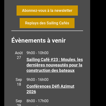
Abonnez-vous à la newsletter
Replays des Sailing Cafés
Évènements à venir
Août
9h00
-
10h00
27
Sailing Café #23 : Moules, les
dernières nouveautés pour la
construction des bateaux
Sep
9h00
-
16h00
18
Conférences Défi Azimut
2026
Sep
8h00
-
17h00
29