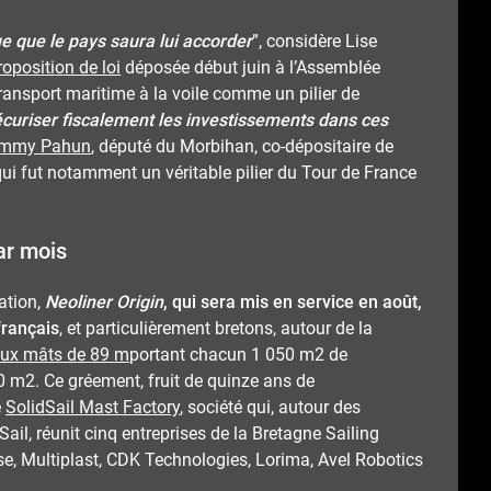
e que le pays saura lui accorder
”, considère Lise
roposition de loi
déposée début juin à l’Assemblée
transport maritime à la voile comme un pilier de
curiser fiscalement les investissements dans ces
immy Pahun
, député du Morbihan, co-dépositaire de
i qui fut notamment un véritable pilier du Tour de France
ar mois
ation,
Neoliner Origin
, qui sera mis en service en août,
français
, et particulièrement bretons, autour de la
ux mâts de 89 m
portant chacun 1 050 m2 de
0 m2. Ce gréement, fruit de quinze ans de
e
SolidSail Mast Factory
, société qui, autour des
dSail, réunit cinq entreprises de la Bretagne Sailing
se, Multiplast, CDK Technologies, Lorima, Avel Robotics