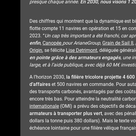
presque chaque année.
En 2030, nous visons 1 2
Des chiffres qui montrent que la dynamique est b
flotte compte 11 navires en opération et 15 en co
2023. “
Un cap très important a été franchi, car ap
enfin
,
Canopée
pour ArianeGroup,
Grain de Sail II
,
Origin
,
se félicite
Lise Detrimont
, déléguée général
en pointe grâce à des armateurs engagés
, une i
large, et à l’aide publique, avec déjà 60 M€ investi
A l’horizon 2030,
la filière tricolore projette 4 60
d’affaires
et 500 navires en commande. Pour autant
des transports carbonés, avantagés par des coûts 
encore très bas. Pour atteindre la neutralité carbon
internationale
(OMI) a prévu des objectifs de dé
armateurs à transporter plus vert
, avec des péna
dollars la tonne puis 380 dollars). Mais le texte v
échéance lointaine pour une filière vélique françai