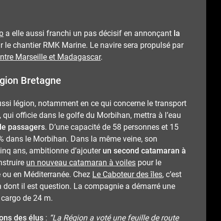
p
a elle aussi franchi un pas décisif en annonçant
la
r le chantier RMK Marine. Le navire sera propulsé par
entre Marseille et Madagascar
.
égion Bretagne
aussi légion, notamment en ce qui concerne le transport
, qui officie dans le golfe du Morbihan, mettra à l’eau
 de passagers
. D’une capacité de 58 personnes et 15
0 % dans le Morbihan. Dans la même veine, son
s cinq ans, ambitionne d’ajouter
un second catamaran à
nstruire
un nouveau catamaran à voiles
pour le
e ou en Méditerranée. Chez
Le Caboteur des îles
, c’est
 dont il est question. La compagnie a démarré une
er cargo de 24 m.
ons des élus
:
“La Région a voté une feuille de route