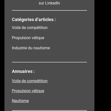
sur LinkedIn
Catégories d’articles :
Voile de compétition
Propulsion vélique
Industrie du nautisme
Annuaires :
Voile de compétition
Propulsion vélique
Nautisme