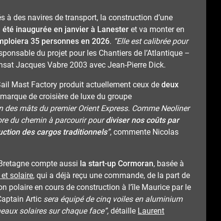
à des navires de transport, la construction d’une
a été inaugurée en janvier à Lanester
et va monter en
emploiera 35 personnes en 2026
.
“Elle est calibrée pour
esponsable du projet pour les Chantiers de l’Atlantique –
Transat Jacques Vabre 2003 avec Jean-Pierre Dick.
Sail Mast Factory produit actuellement ceux de
deux
a marque de croisière de luxe du groupe
tion des mâts du premier Orient Express. Comme Neoliner
re du chemin à parcourir pour
diviser nos coûts par
uction des cargos traditionnels
”
, commente Nicolas
a Bretagne compte aussi
la start-up Cormoran
, basée à
 et solaire
, qui a déjà reçu une commande, de la part de
on polaire en cours de construction à l’île Maurice par le
Captain Artic
sera équipé de cinq voiles en aluminium
eaux solaires sur chaque face”,
détaille
Laurent