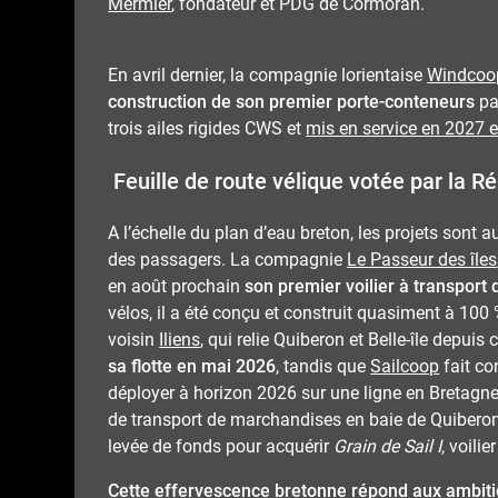
Mermier
, fondateur et PDG de Cormoran.
En avril dernier, la compagnie lorientaise
Windcoo
construction de son premier porte-conteneurs
pa
trois ailes rigides CWS et
mis en service en 2027 
Feuille de route vélique votée par la R
A l’échelle du plan d’eau breton, les projets sont 
des passagers. La compagnie
Le Passeur des îles
en août prochain
son premier voilier à transport
vélos, il a été conçu et construit quasiment à 10
voisin
Iliens
, qui relie Quiberon et Belle-île depui
sa flotte en mai 2026
, tandis que
Sailcoop
fait co
déployer à horizon 2026 sur une ligne en Bretagn
de transport de marchandises en baie de Quiberon
levée de fonds pour acquérir
Grain de Sail I
, voili
Cette effervescence bretonne répond aux ambiti