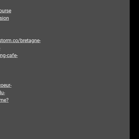
ourse
sion
estorm.co/bretagne-
-
ing-cafe-
coeur-
du-
ime?