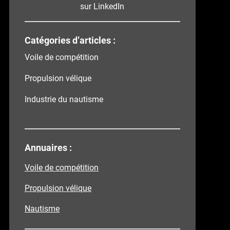
sur LinkedIn
Catégories d’articles :
Voile de compétition
Propulsion vélique
Industrie du nautisme
Annuaires :
Voile de compétition
Propulsion vélique
Nautisme