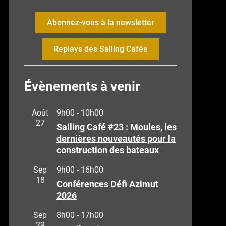
Abonnez-vous à la newsletter
Replays des Sailing Cafés
Évènements à venir
Août
9h00
-
10h00
27
Sailing Café #23 : Moules, les
dernières nouveautés pour la
construction des bateaux
Sep
9h00
-
16h00
18
Conférences Défi Azimut
2026
Sep
8h00
-
17h00
29