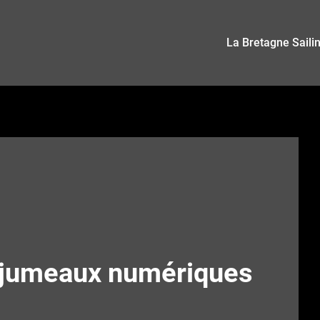
La Bretagne Saili
es jumeaux numériques