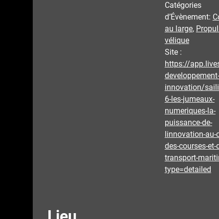
Catégories
d’Évènement:
C
au large
,
Propul
vélique
Site :
https://app.liv
developpement
innovation/sail
6-les-jumeaux-
numeriques-la-
puissance-de-
linnovation-au-
des-courses-et-
transport-marit
type=detailed
Lieu