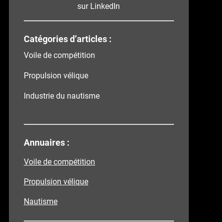
sur LinkedIn
Catégories d’articles :
Voile de compétition
Propulsion vélique
Industrie du nautisme
Annuaires :
Voile de compétition
Propulsion vélique
Nautisme