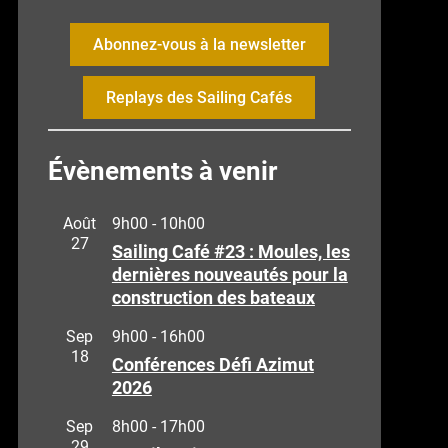
Abonnez-vous à la newsletter
Replays des Sailing Cafés
Évènements à venir
Août
9h00
-
10h00
27
Sailing Café #23 : Moules, les
dernières nouveautés pour la
construction des bateaux
Sep
9h00
-
16h00
18
Conférences Défi Azimut
2026
Sep
8h00
-
17h00
29