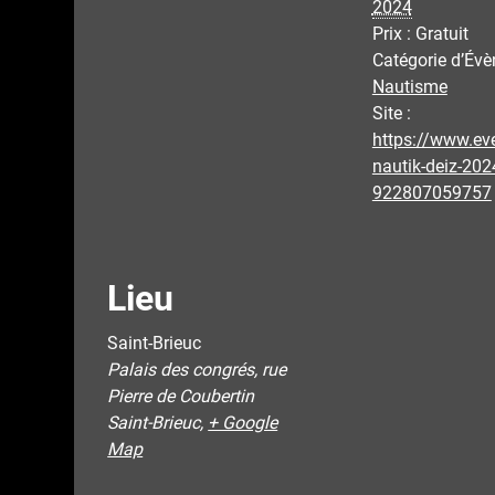
2024
Prix :
Gratuit
Catégorie d’Év
Nautisme
Site :
https://www.even
nautik-deiz-202
922807059757
Lieu
Saint-Brieuc
Palais des congrés, rue
Pierre de Coubertin
Saint-Brieuc
,
+ Google
Map