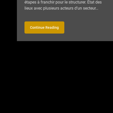
étapes à franchir pour le structurer. État des
lieux avec plusieurs acteurs d’un secteur…
Continue Reading