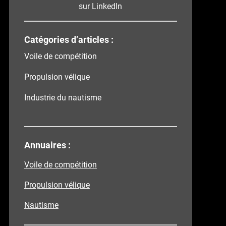
sur LinkedIn
Catégories d’articles :
Voile de compétition
Propulsion vélique
Industrie du nautisme
Annuaires :
Voile de compétition
Propulsion vélique
Nautisme