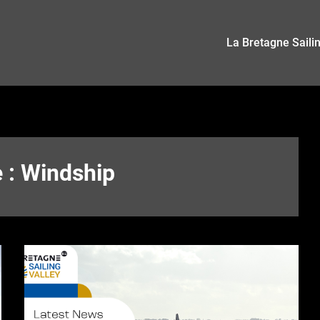
La Bretagne Saili
e :
Windship