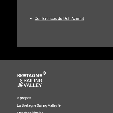
Conférences du Défi Azimut
A propos
La Bretagne Sailing Valley ®