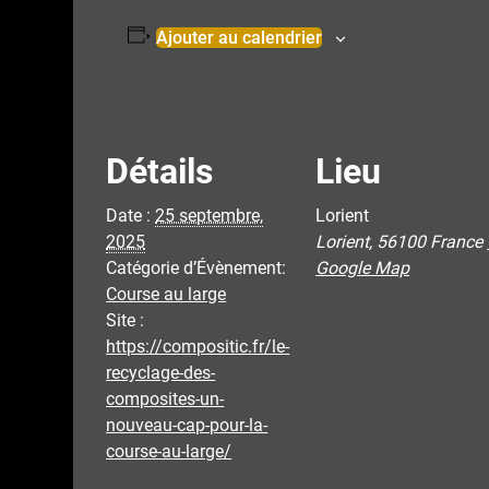
Ajouter au calendrier
Détails
Lieu
Date :
25 septembre,
Lorient
2025
Lorient
,
56100
France
Catégorie d’Évènement:
Google Map
Course au large
Site :
https://compositic.fr/le-
recyclage-des-
composites-un-
nouveau-cap-pour-la-
course-au-large/