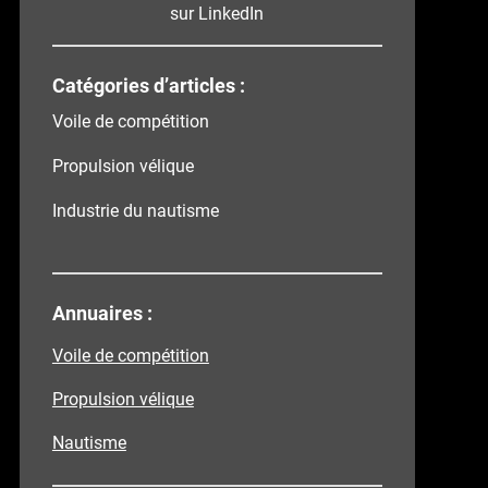
sur LinkedIn
Catégories d’articles :
Voile de compétition
Propulsion vélique
Industrie du nautisme
Annuaires :
Voile de compétition
Propulsion vélique
Nautisme