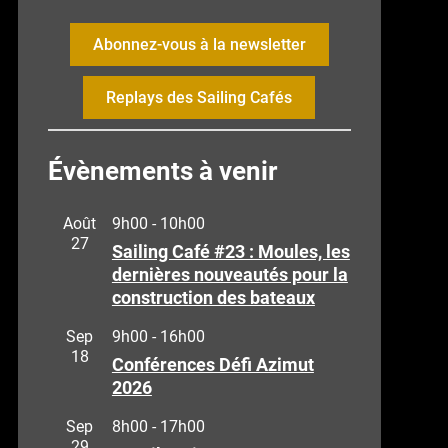
Abonnez-vous à la newsletter
Replays des Sailing Cafés
Évènements à venir
Août
9h00
-
10h00
27
Sailing Café #23 : Moules, les
dernières nouveautés pour la
construction des bateaux
Sep
9h00
-
16h00
18
Conférences Défi Azimut
2026
Sep
8h00
-
17h00
29